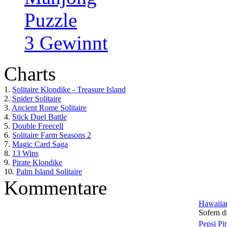
Puzzle
3 Gewinnt
Charts
1.
Solitaire Klondike - Treasure Island
2.
Spider Solitaire
3.
Ancient Rome Solitaire
4.
Stick Duel Battle
5.
Double Freecell
6.
Solitaire Farm Seasons 2
7.
Magic Card Saga
8.
13 Wins
9.
Pirate Klondike
10.
Palm Island Solitaire
Kommentare
Hawaiian
Sofern di
Pepsi Pi