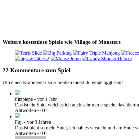
Weitere kostenlose Spiele wie Village of Monsters
22 Kommentare zum Spiel
Um einen Kommentar zu schreiben musst du eingeloggt sein!
flitzpiepe
•
vor 1 Jahr
Das ist ein Spiel welches ich auch sehr gerne spiele, das übert
Antworten
•
0
0
Fuji
•
vor 3 Jahren
Das ist nicht so mein Spiel, ich hab es versucht und am Ende w
Antworten
•
0
0