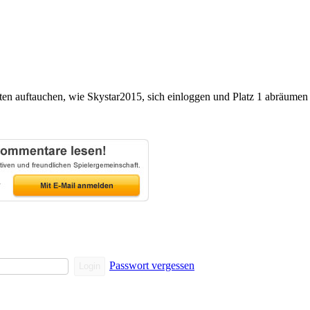
unkten auftauchen, wie Skystar2015, sich einloggen und Platz 1 abräu
Passwort vergessen
Login