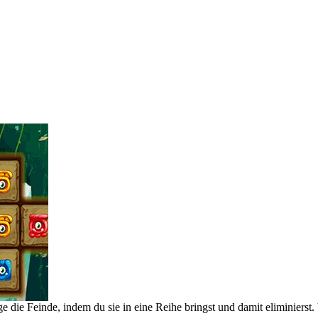
e die Feinde, indem du sie in eine Reihe bringst und damit eliminierst.