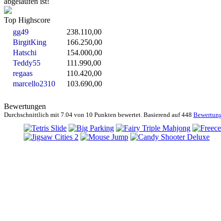
abgelaufen ist!
Top Highscore
gg49
238.110,00
BirgitKing
166.250,00
Hatschi
154.000,00
Teddy55
111.990,00
regaas
110.420,00
marcello2310
103.690,00
Bewertungen
Durchschnittlich mit
7.04 von
10 Punkten bewertet. Basierend auf
448
Bewertun