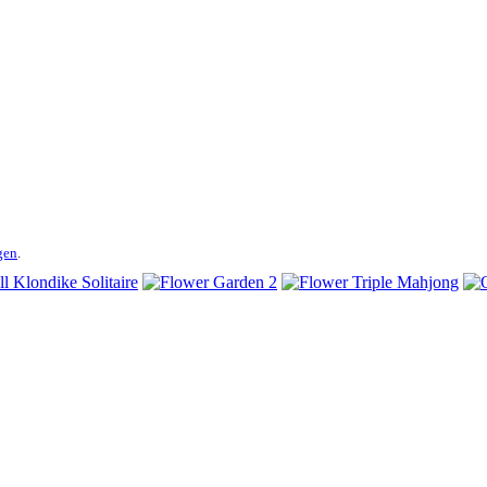
gen
.