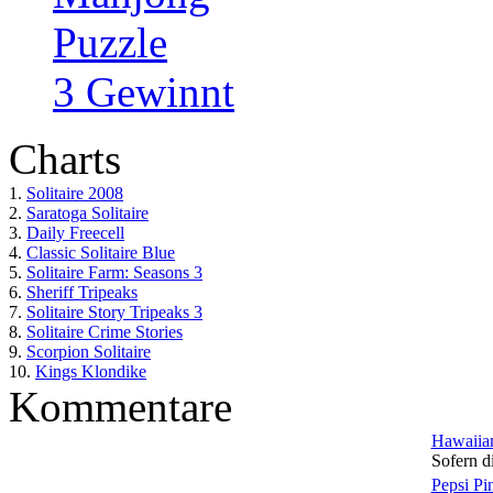
Puzzle
3 Gewinnt
Charts
1.
Solitaire 2008
2.
Saratoga Solitaire
3.
Daily Freecell
4.
Classic Solitaire Blue
5.
Solitaire Farm: Seasons 3
6.
Sheriff Tripeaks
7.
Solitaire Story Tripeaks 3
8.
Solitaire Crime Stories
9.
Scorpion Solitaire
10.
Kings Klondike
Kommentare
Hawaiian
Sofern di
Pepsi Pi