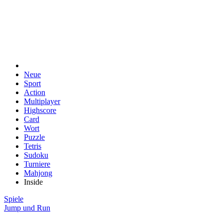
Neue
Sport
Action
Multiplayer
Highscore
Card
Wort
Puzzle
Tetris
Sudoku
Turniere
Mahjong
Inside
Spiele
Jump und Run