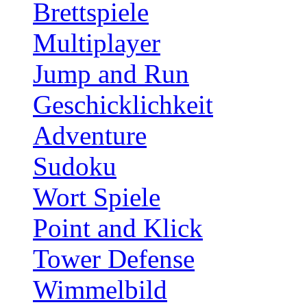
Brettspiele
Multiplayer
Jump and Run
Geschicklichkeit
Adventure
Sudoku
Wort Spiele
Point and Klick
Tower Defense
Wimmelbild