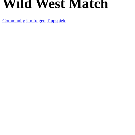
Wild West Match
Community
Umfragen
Tippspiele