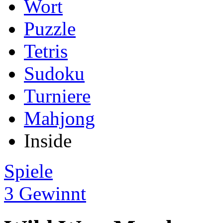
Wort
Puzzle
Tetris
Sudoku
Turniere
Mahjong
Inside
Spiele
3 Gewinnt