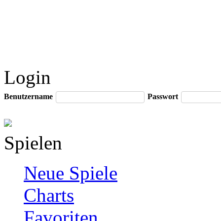
Login
Benutzername
Passwort
Spielen
Neue Spiele
Charts
Favoriten