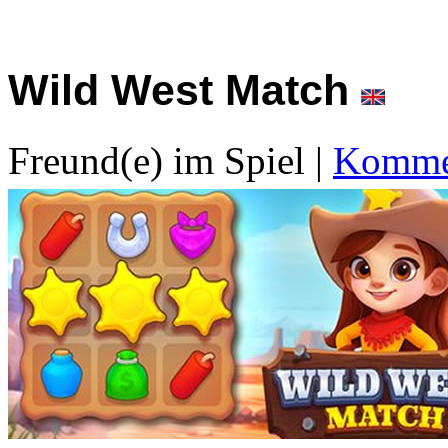
Wild West Match
Freund(e) im Spiel
|
Kommen