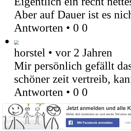
Eigentlich ein recht nette
Aber auf Dauer ist es nic
Antworten
•
0
0
horstel
•
vor 2 Jahren
Mir persönlich gefällt das
schöner zeit vertreib, k
Antworten
•
0
0