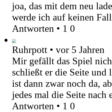
joa, das mit dem neu lade
werde ich auf keinen Fal
Antworten
•
1
0
Ruhrpott
•
vor 5 Jahren
Mir gefällt das Spiel ni
schließt er die Seite und
ist dann zwar noch da, ab
jedes mal die Seite nach
Antworten
•
1
0