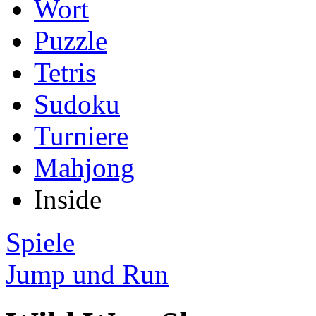
Wort
Puzzle
Tetris
Sudoku
Turniere
Mahjong
Inside
Spiele
Jump und Run