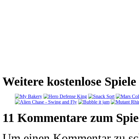
Weitere kostenlose Spiele
11 Kommentare zum Spie
Um einen Kommentar zu sch