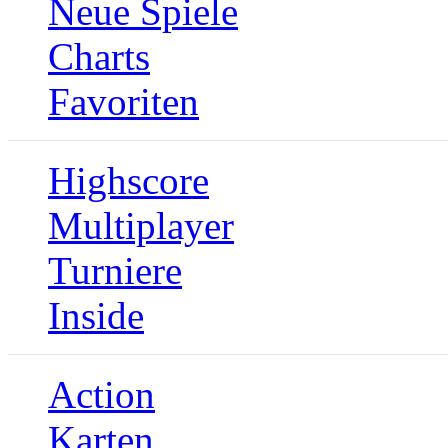
Neue Spiele
Charts
Favoriten
Highscore
Multiplayer
Turniere
Inside
Action
Karten