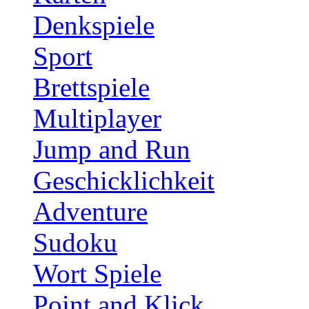
Denkspiele
Sport
Brettspiele
Multiplayer
Jump and Run
Geschicklichkeit
Adventure
Sudoku
Wort Spiele
Point and Klick