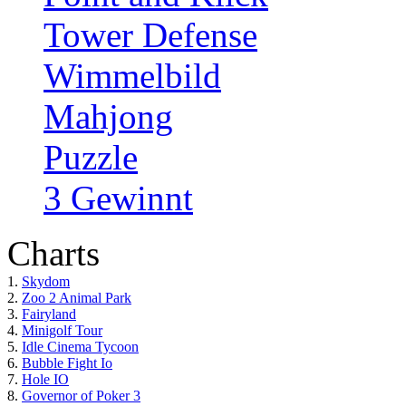
Tower Defense
Wimmelbild
Mahjong
Puzzle
3 Gewinnt
Charts
1.
Skydom
2.
Zoo 2 Animal Park
3.
Fairyland
4.
Minigolf Tour
5.
Idle Cinema Tycoon
6.
Bubble Fight Io
7.
Hole IO
8.
Governor of Poker 3