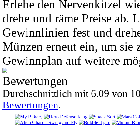
Erlebe den Nervenkitzel wie
drehe und räme Preise ab. 
Gewinnlinien fest und dreh
Münzen erneut ein, um sie 
Gewinnplan auf weitere mö
Bewertungen
Durchschnittlich mit
6.09 von
10
Bewertungen
.