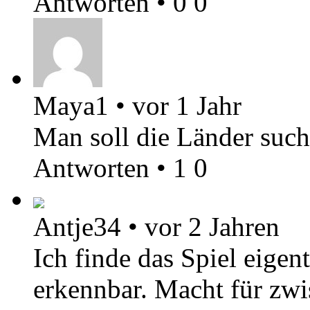
Antworten
•
0
0
Maya1
•
vor 1 Jahr
Man soll die Länder such
Antworten
•
1
0
Antje34
•
vor 2 Jahren
Ich finde das Spiel eigen
erkennbar. Macht für zw