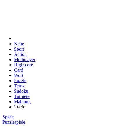
Neue
Sport
Action
Multiplayer
Highscore
Card
Wort
Puzzle
Tetris
Sudoku
Turniere
Mahjong
Inside
Spiele
Puzzlespiele