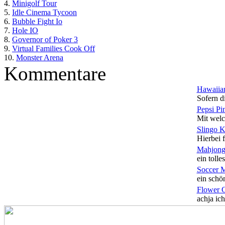
4.
Minigolf Tour
5.
Idle Cinema Tycoon
6.
Bubble Fight Io
7.
Hole IO
8.
Governor of Poker 3
9.
Virtual Families Cook Off
10.
Monster Arena
Kommentare
Hawaiian
Sofern di
Pepsi Pi
Mit welc
Slingo 
Hierbei f
Mahjong
ein tolles
Soccer 
ein schön
Flower 
achja ich