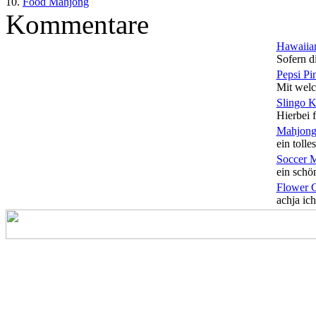
10.
Food Mahjong
Kommentare
Hawaiian
Sofern di
Pepsi Pi
Mit welc
Slingo 
Hierbei f
Mahjong
ein tolles
Soccer 
ein schön
Flower 
achja ich