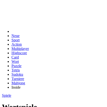
Neue
Sport
Action
Multiplayer
Highscore
Card
Wort
Puzzle
Tetris
Sudoku
Turniere
Mahjong
Inside
Spiele