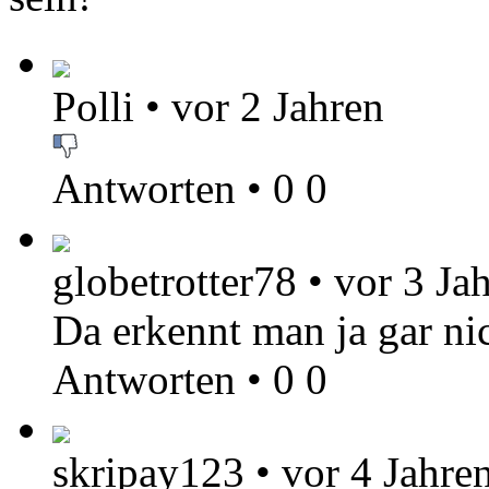
Polli
•
vor 2 Jahren
Antworten
•
0
0
globetrotter78
•
vor 3 Ja
Da erkennt man ja gar ni
Antworten
•
0
0
skripay123
•
vor 4 Jahre