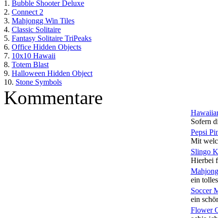
1.
Bubble Shooter Deluxe
2.
Connect 2
3.
Mahjongg Win Tiles
4.
Classic Solitaire
5.
Fantasy Solitaire TriPeaks
6.
Office Hidden Objects
7.
10x10 Hawaii
8.
Totem Blast
9.
Halloween Hidden Object
10.
Stone Symbols
Kommentare
Hawaiian
Sofern di
Pepsi Pi
Mit welc
Slingo 
Hierbei f
Mahjong
ein tolles
Soccer 
ein schön
Flower 