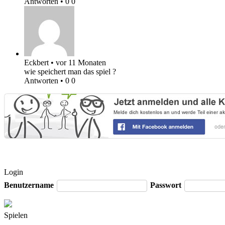
Antworten
•
0
0
Eckbert
•
vor 11 Monaten
wie speichert man das spiel ?
Antworten
•
0
0
Login
Benutzername
Passwort
Spielen