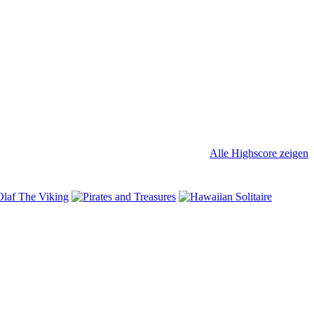
Alle Highscore zeigen