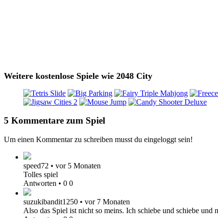
Weitere kostenlose Spiele wie 2048 City
5 Kommentare zum Spiel
Um einen Kommentar zu schreiben musst du eingeloggt sein!
speed72
•
vor 5 Monaten
Tolles spiel
Antworten
•
0
0
suzukibandit1250
•
vor 7 Monaten
Also das Spiel ist nicht so meins. Ich schiebe und schiebe und