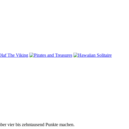
 über vier bis zehntausend Punkte machen.