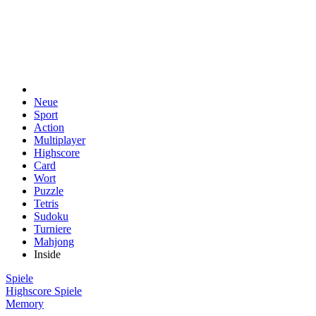
Neue
Sport
Action
Multiplayer
Highscore
Card
Wort
Puzzle
Tetris
Sudoku
Turniere
Mahjong
Inside
Spiele
Highscore Spiele
Memory