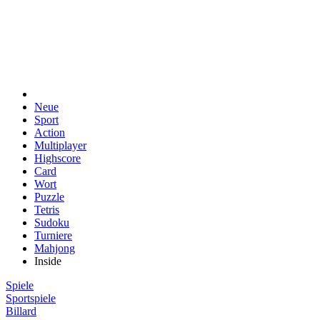
Neue
Sport
Action
Multiplayer
Highscore
Card
Wort
Puzzle
Tetris
Sudoku
Turniere
Mahjong
Inside
Spiele
Sportspiele
Billard