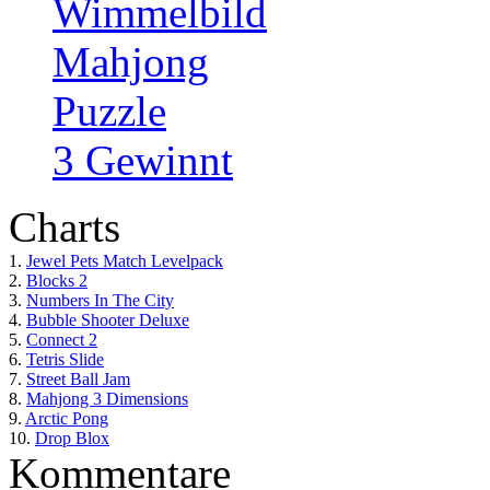
Wimmelbild
Mahjong
Puzzle
3 Gewinnt
Charts
1.
Jewel Pets Match Levelpack
2.
Blocks 2
3.
Numbers In The City
4.
Bubble Shooter Deluxe
5.
Connect 2
6.
Tetris Slide
7.
Street Ball Jam
8.
Mahjong 3 Dimensions
9.
Arctic Pong
10.
Drop Blox
Kommentare