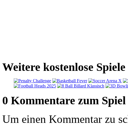
Weitere kostenlose Spiele 
0 Kommentare zum Spiel
Um einen Kommentar zu sch