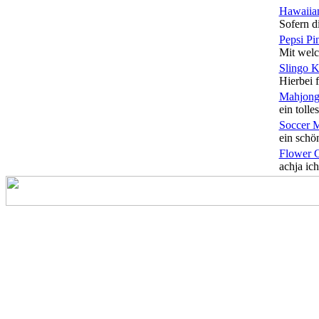
Hawaiian
Sofern di
Pepsi Pi
Mit welc
Slingo 
Hierbei f
Mahjong
ein tolles
Soccer 
ein schön
Flower 
achja ich