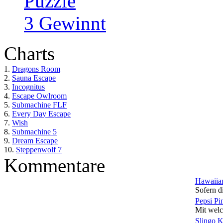
Puzzle
3 Gewinnt
Charts
1.
Dragons Room
2.
Sauna Escape
3.
Incognitus
4.
Escape Owlroom
5.
Submachine FLF
6.
Every Day Escape
7.
Wish
8.
Submachine 5
9.
Dream Escape
10.
Steppenwolf 7
Kommentare
Hawaiian
Sofern di
Pepsi Pi
Mit welc
Slingo 