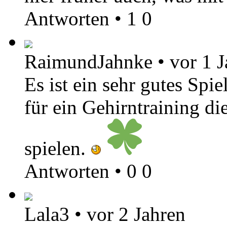
Antworten
•
1
0
RaimundJahnke
•
vor 1 J
Es ist ein sehr gutes Spie
für ein Gehirntraining die
spielen.
Antworten
•
0
0
Lala3
•
vor 2 Jahren