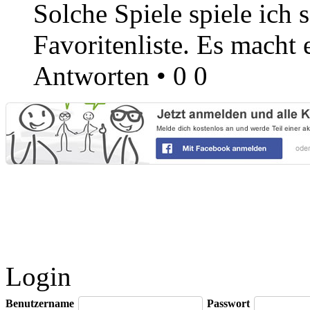
Solche Spiele spiele ich 
Favoritenliste. Es macht 
Antworten
•
0
0
Login
Benutzername
Passwort