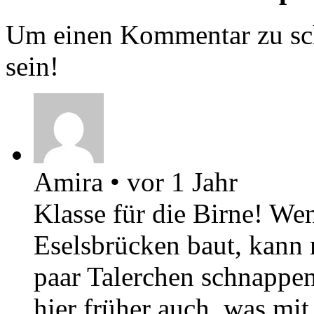
Um einen Kommentar zu sch
sein!
Amira
•
vor 1 Jahr
Klasse für die Birne! We
Eselsbrücken baut, kann
paar Talerchen schnappen
hier früher auch, was mit