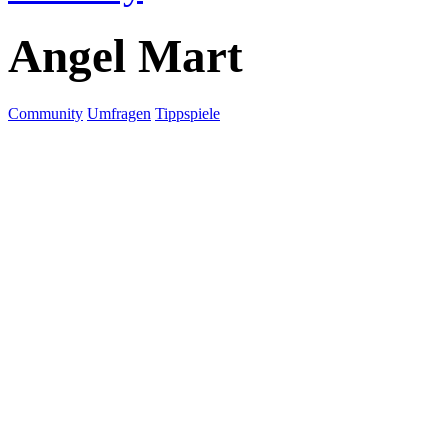
Angel Mart
Community
Umfragen
Tippspiele