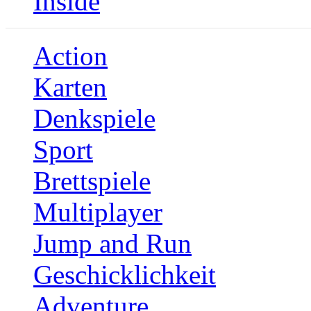
Inside
Action
Karten
Denkspiele
Sport
Brettspiele
Multiplayer
Jump and Run
Geschicklichkeit
Adventure