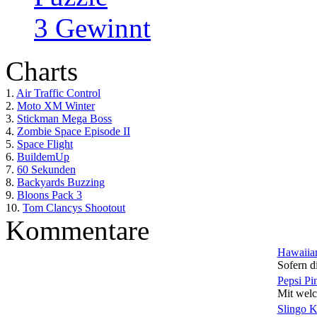
3 Gewinnt
Charts
1.
Air Traffic Control
2.
Moto XM Winter
3.
Stickman Mega Boss
4.
Zombie Space Episode II
5.
Space Flight
6.
BuildemUp
7.
60 Sekunden
8.
Backyards Buzzing
9.
Bloons Pack 3
10.
Tom Clancys Shootout
Kommentare
Hawaiian
Sofern di
Pepsi Pi
Mit welc
Slingo 