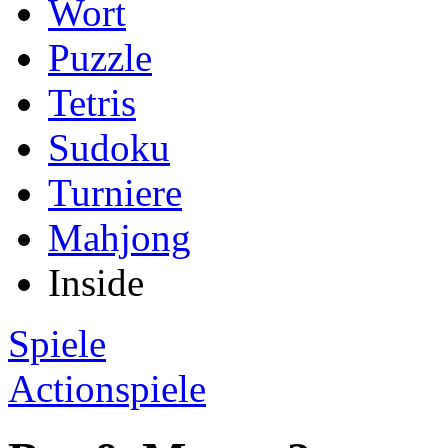
Wort
Puzzle
Tetris
Sudoku
Turniere
Mahjong
Inside
Spiele
Actionspiele