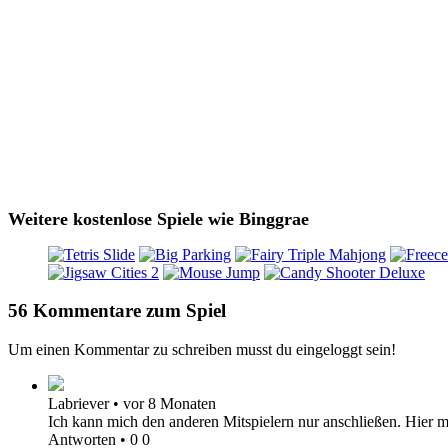
Weitere kostenlose Spiele wie Binggrae
56 Kommentare zum Spiel
Um einen Kommentar zu schreiben musst du eingeloggt sein!
Labriever
•
vor 8 Monaten
Ich kann mich den anderen Mitspielern nur anschließen. Hier m
Antworten
•
0
0