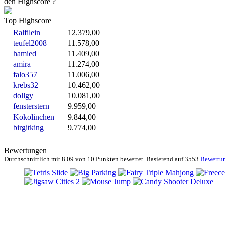
den Highscore ?
Top Highscore
Ralfilein
12.379,00
teufel2008
11.578,00
hamied
11.409,00
amira
11.274,00
falo357
11.006,00
krebs32
10.462,00
dollgy
10.081,00
fensterstern
9.959,00
Kokolinchen
9.844,00
birgitking
9.774,00
Bewertungen
Durchschnittlich mit
8.09 von
10 Punkten bewertet. Basierend auf
3553
Bewertu