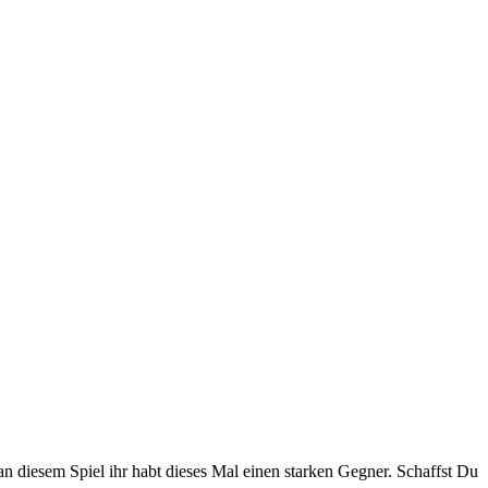
n diesem Spiel ihr habt dieses Mal einen starken Gegner. Schaffst Du