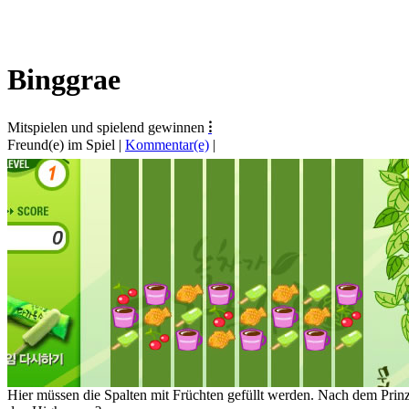
Binggrae
Mitspielen und spielend gewinnen
⁝
Freund(e) im Spiel
|
Kommentar(e)
|
Hier müssen die Spalten mit Früchten gefüllt werden. Nach dem Prinz