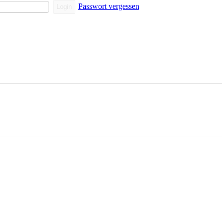
Passwort vergessen
Login