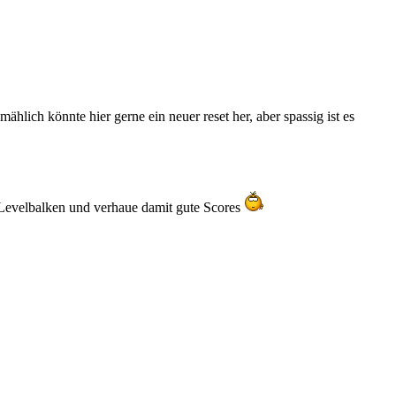
ich könnte hier gerne ein neuer reset her, aber spassig ist es
 Levelbalken und verhaue damit gute Scores