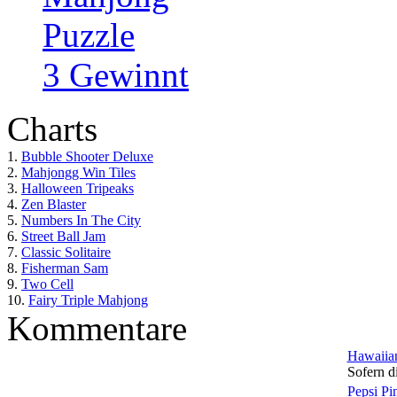
Puzzle
3 Gewinnt
Charts
1.
Bubble Shooter Deluxe
2.
Mahjongg Win Tiles
3.
Halloween Tripeaks
4.
Zen Blaster
5.
Numbers In The City
6.
Street Ball Jam
7.
Classic Solitaire
8.
Fisherman Sam
9.
Two Cell
10.
Fairy Triple Mahjong
Kommentare
Hawaiian
Sofern di
Pepsi Pi