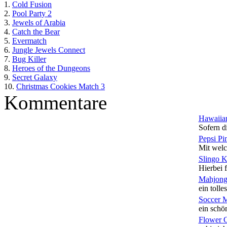
1.
Cold Fusion
2.
Pool Party 2
3.
Jewels of Arabia
4.
Catch the Bear
5.
Evermatch
6.
Jungle Jewels Connect
7.
Bug Killer
8.
Heroes of the Dungeons
9.
Secret Galaxy
10.
Christmas Cookies Match 3
Kommentare
Hawaiian
Sofern di
Pepsi Pi
Mit welc
Slingo 
Hierbei f
Mahjong
ein tolles
Soccer 
ein schön
Flower 