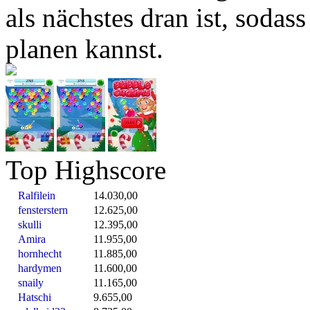
als nächstes dran ist, sodas
planen kannst.
Top Highscore
Ralfilein
14.030,00
fensterstern
12.625,00
skulli
12.395,00
Amira
11.955,00
hornhecht
11.885,00
hardymen
11.600,00
snaily
11.165,00
Hatschi
9.655,00