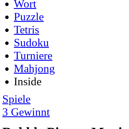
Wort
Puzzle
Tetris
Sudoku
Turniere
Mahjong
Inside
Spiele
3 Gewinnt