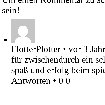
sein!
FlotterPlotter
•
vor 3 Jah
für zwischendurch ein sch
spaß und erfolg beim spi
Antworten
•
0
0