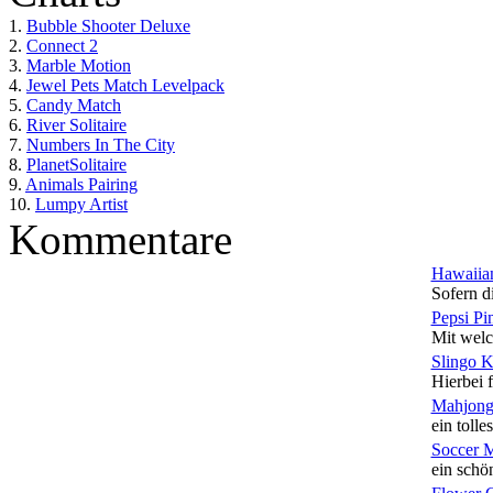
1.
Bubble Shooter Deluxe
2.
Connect 2
3.
Marble Motion
4.
Jewel Pets Match Levelpack
5.
Candy Match
6.
River Solitaire
7.
Numbers In The City
8.
PlanetSolitaire
9.
Animals Pairing
10.
Lumpy Artist
Kommentare
Hawaiian
Sofern di
Pepsi Pi
Mit welc
Slingo 
Hierbei f
Mahjong
ein tolles
Soccer 
ein schön