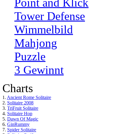
Point and Klick
Tower Defense
Wimmelbild
Mahjong
Puzzle
3 Gewinnt
Charts
1.
Ancient Rome Solitaire
2.
Solitaire 2008
3.
TriFruit Solitaire
4.
Solitaire Hop
5.
Dawn Of Magic
6.
GinRummy
7.
Spider Solitaire