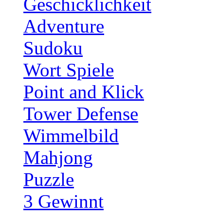
Geschicklichkeit
Adventure
Sudoku
Wort Spiele
Point and Klick
Tower Defense
Wimmelbild
Mahjong
Puzzle
3 Gewinnt