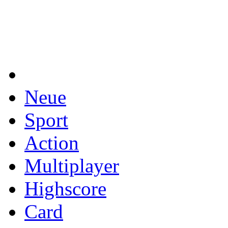
Neue
Sport
Action
Multiplayer
Highscore
Card