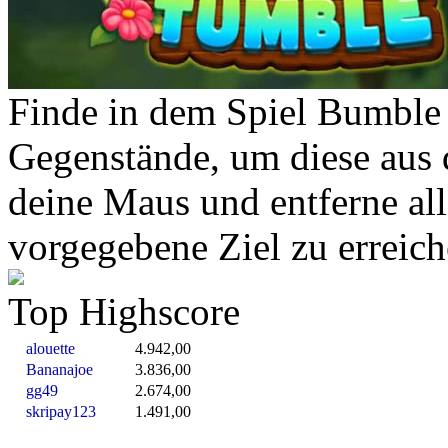
Finde in dem Spiel Bumble
Gegenstände, um diese aus 
deine Maus und entferne al
vorgegebene Ziel zu erreich
Top Highscore
alouette
4.942,00
Bananajoe
3.836,00
gg49
2.674,00
skripay123
1.491,00