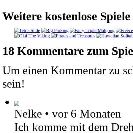
Weitere kostenlose Spiel
18 Kommentare zum Spie
Um einen Kommentar zu sch
sein!
Nelke
•
vor 6 Monaten
Ich komme mit dem Drehen