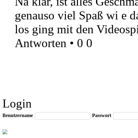
Na klar, ist alles Geschm
genauso viel Spaß wi e da
los ging mit den Videosp
Antworten
•
0
0
Login
Benutzername
Passwort