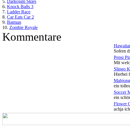
5.
Darkojam Skies
6.
Knock Balls 3
7.
Ladder Race
8.
Car Eats Car 2
9.
Batman
10.
Zombie Royale
Kommentare
Hawaiian
Sofern di
Pepsi Pi
Mit welc
Slingo 
Hierbei f
Mahjong
ein tolles
Soccer 
ein schön
Flower 
achja ich