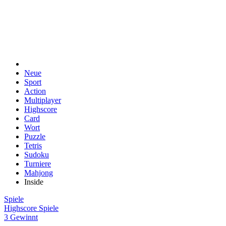
Neue
Sport
Action
Multiplayer
Highscore
Card
Wort
Puzzle
Tetris
Sudoku
Turniere
Mahjong
Inside
Spiele
Highscore Spiele
3 Gewinnt