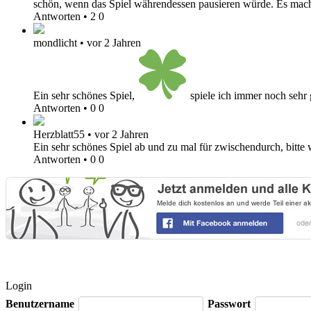
schön, wenn das Spiel währendessen pausieren würde. Es mach
Antworten
•
2
0
mondlicht
•
vor 2 Jahren
Ein sehr schönes Spiel,
spiele ich immer noch sehr 
Antworten
•
0
0
Herzblatt55
•
vor 2 Jahren
Ein sehr schönes Spiel ab und zu mal für zwischendurch, bitte w
Antworten
•
0
0
Login
Benutzername
Passwort