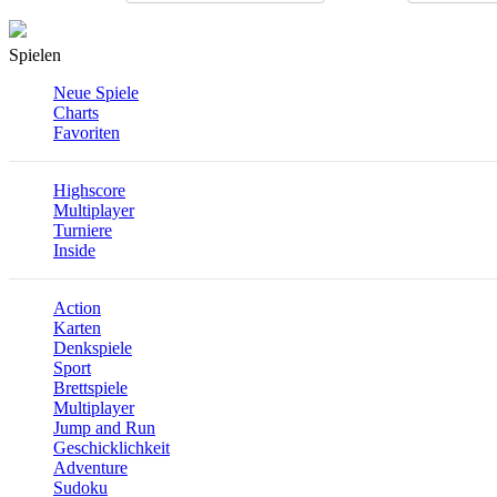
Spielen
Neue Spiele
Charts
Favoriten
Highscore
Multiplayer
Turniere
Inside
Action
Karten
Denkspiele
Sport
Brettspiele
Multiplayer
Jump and Run
Geschicklichkeit
Adventure
Sudoku