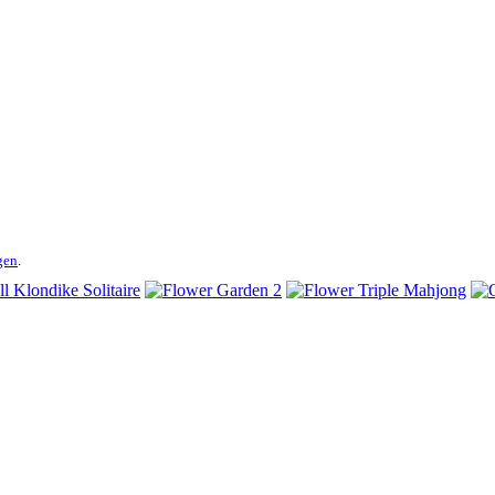
gen
.