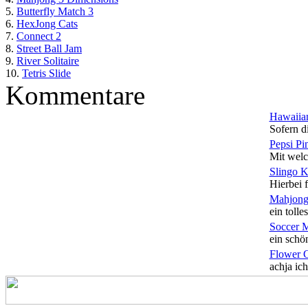
5.
Butterfly Match 3
6.
HexJong Cats
7.
Connect 2
8.
Street Ball Jam
9.
River Solitaire
10.
Tetris Slide
Kommentare
Hawaiian
Sofern di
Pepsi Pi
Mit welc
Slingo 
Hierbei f
Mahjong
ein tolles
Soccer 
ein schön
Flower 
achja ich