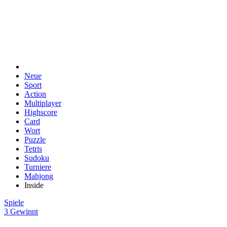
Neue
Sport
Action
Multiplayer
Highscore
Card
Wort
Puzzle
Tetris
Sudoku
Turniere
Mahjong
Inside
Spiele
3 Gewinnt