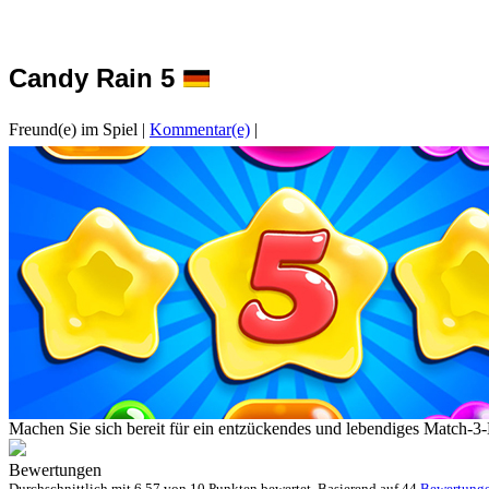
Candy Rain 5
Freund(e) im Spiel
|
Kommentar(e)
|
Machen Sie sich bereit für ein entzückendes und lebendiges Match-3
Bewertungen
Durchschnittlich mit
6.57 von
10 Punkten bewertet. Basierend auf
44
Bewertung