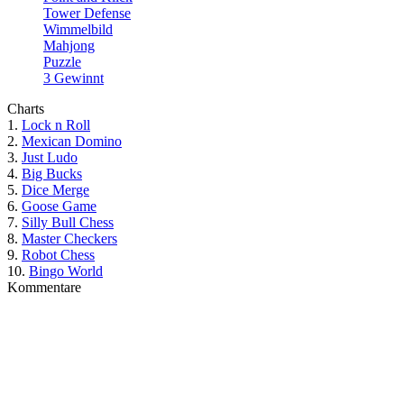
Tower Defense
Wimmelbild
Mahjong
Puzzle
3 Gewinnt
Charts
1.
Lock n Roll
2.
Mexican Domino
3.
Just Ludo
4.
Big Bucks
5.
Dice Merge
6.
Goose Game
7.
Silly Bull Chess
8.
Master Checkers
9.
Robot Chess
10.
Bingo World
Kommentare