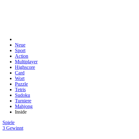
Neue
Sport
Action
Multiplayer
Highscore
Card
Wort
Puzzle
Tetris
Sudoku
Turniere
Mahjong
Inside
Spiele
3 Gewinnt