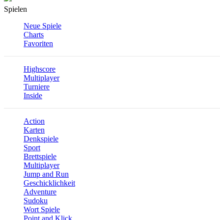
Spielen
Neue Spiele
Charts
Favoriten
Highscore
Multiplayer
Turniere
Inside
Action
Karten
Denkspiele
Sport
Brettspiele
Multiplayer
Jump and Run
Geschicklichkeit
Adventure
Sudoku
Wort Spiele
Point and Klick