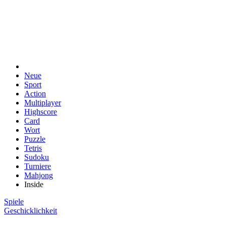
Neue
Sport
Action
Multiplayer
Highscore
Card
Wort
Puzzle
Tetris
Sudoku
Turniere
Mahjong
Inside
Spiele
Geschicklichkeit