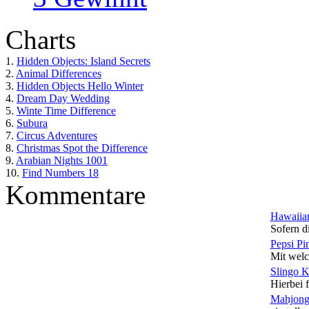
Charts
1.
Hidden Objects: Island Secrets
2.
Animal Differences
3.
Hidden Objects Hello Winter
4.
Dream Day Wedding
5.
Winte Time Difference
6.
Subura
7.
Circus Adventures
8.
Christmas Spot the Difference
9.
Arabian Nights 1001
10.
Find Numbers 18
Kommentare
Hawaiian
Sofern di
Pepsi Pi
Mit welc
Slingo 
Hierbei f
Mahjong