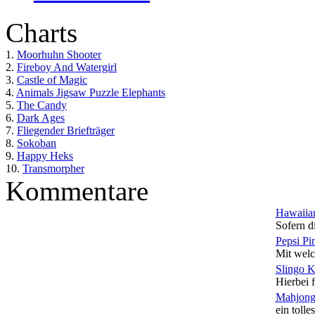
Charts
1.
Moorhuhn Shooter
2.
Fireboy And Watergirl
3.
Castle of Magic
4.
Animals Jigsaw Puzzle Elephants
5.
The Candy
6.
Dark Ages
7.
Fliegender Briefträger
8.
Sokoban
9.
Happy Heks
10.
Transmorpher
Kommentare
Hawaiian
Sofern di
Pepsi Pi
Mit welc
Slingo 
Hierbei f
Mahjong
ein tolles