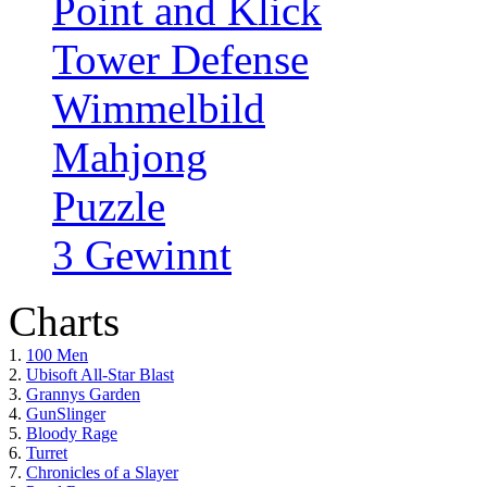
Point and Klick
Tower Defense
Wimmelbild
Mahjong
Puzzle
3 Gewinnt
Charts
1.
100 Men
2.
Ubisoft All-Star Blast
3.
Grannys Garden
4.
GunSlinger
5.
Bloody Rage
6.
Turret
7.
Chronicles of a Slayer