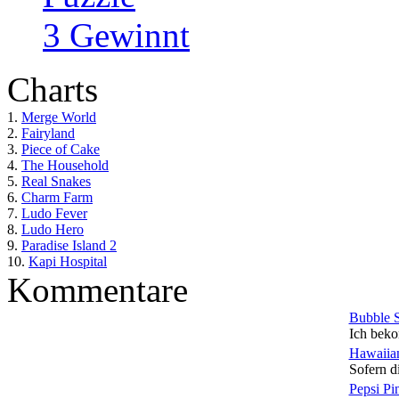
3 Gewinnt
Charts
1.
Merge World
2.
Fairyland
3.
Piece of Cake
4.
The Household
5.
Real Snakes
6.
Charm Farm
7.
Ludo Fever
8.
Ludo Hero
9.
Paradise Island 2
10.
Kapi Hospital
Kommentare
Bubble 
Ich beko
Hawaiian
Sofern di
Pepsi Pi