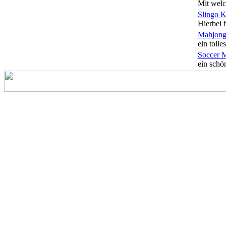
Mit welc
Slingo 
Hierbei f
Mahjong
ein tolles
Soccer 
ein schön