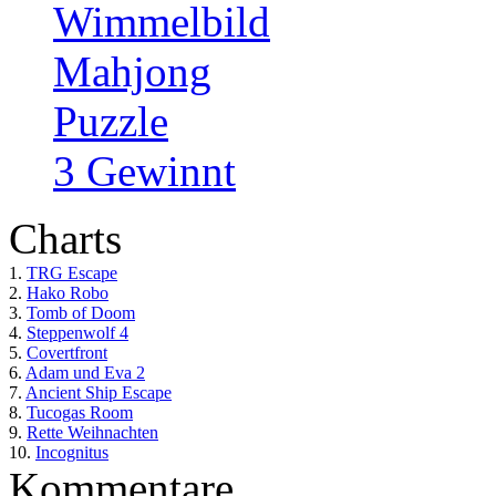
Wimmelbild
Mahjong
Puzzle
3 Gewinnt
Charts
1.
TRG Escape
2.
Hako Robo
3.
Tomb of Doom
4.
Steppenwolf 4
5.
Covertfront
6.
Adam und Eva 2
7.
Ancient Ship Escape
8.
Tucogas Room
9.
Rette Weihnachten
10.
Incognitus
Kommentare