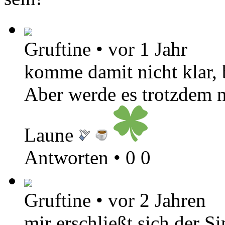
Gruftine
•
vor 1 Jahr
komme damit nicht klar, b
Aber werde es trotzdem n
Laune
Antworten
•
0
0
Gruftine
•
vor 2 Jahren
mir erschließt sich der S