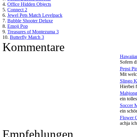
4.
Office Hidden Objects
5.
Connect 2
6.
Jewel Pets Match Levelpack
7.
Bubble Shooter Deluxe
8.
Emoji Pop
9.
Treasures of Montezuma 3
10.
Butterfly Match 3
Kommentare
Hawaiian
Sofern di
Pepsi Pi
Mit welc
Slingo 
Hierbei f
Mahjong
ein tolles
Soccer 
ein schön
Flower 
achja ich
Empfehlungen