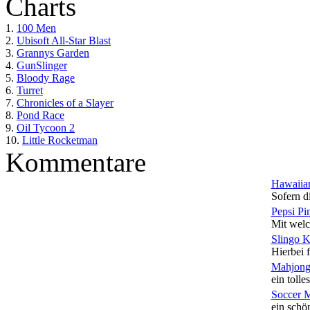
Charts
1.
100 Men
2.
Ubisoft All-Star Blast
3.
Grannys Garden
4.
GunSlinger
5.
Bloody Rage
6.
Turret
7.
Chronicles of a Slayer
8.
Pond Race
9.
Oil Tycoon 2
10.
Little Rocketman
Kommentare
Hawaiian
Sofern di
Pepsi Pi
Mit welc
Slingo 
Hierbei f
Mahjong
ein tolles
Soccer 
ein schön