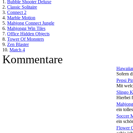
1.
Bubble Shooter Deluxe
2.
Classic Solitaire
3.
Connect 2
4.
Marble Motion
5.
Mahjong Connect Jungle
6.
Mahjongg Win Tiles
7.
Office Hidden Objects
8.
Tower Of Monsters
9.
Zen Blaster
10.
Match 4
Kommentare
Hawaiian
Sofern di
Pepsi Pi
Mit welc
Slingo 
Hierbei f
Mahjong
ein tolles
Soccer 
ein schön
Flower 