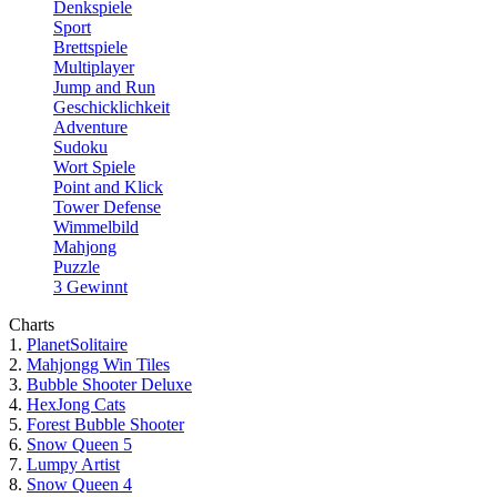
Denkspiele
Sport
Brettspiele
Multiplayer
Jump and Run
Geschicklichkeit
Adventure
Sudoku
Wort Spiele
Point and Klick
Tower Defense
Wimmelbild
Mahjong
Puzzle
3 Gewinnt
Charts
1.
PlanetSolitaire
2.
Mahjongg Win Tiles
3.
Bubble Shooter Deluxe
4.
HexJong Cats
5.
Forest Bubble Shooter
6.
Snow Queen 5
7.
Lumpy Artist
8.
Snow Queen 4