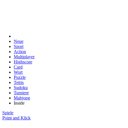
Neue
Sport
Action
Multiplayer
Highscore
Card
Wort
Puzzle
Tetris
Sudoku
Turniere
Mahjong
Inside
Spiele
Point and Klick