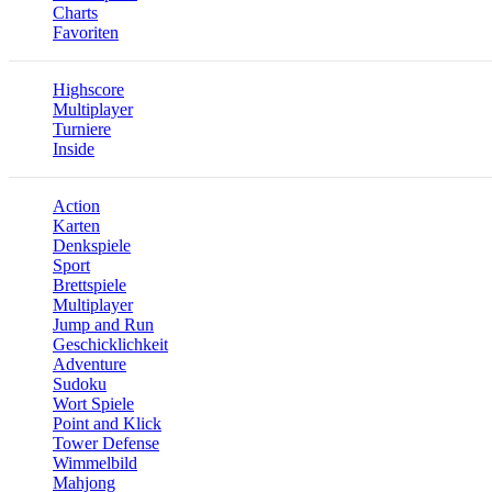
Charts
Favoriten
Highscore
Multiplayer
Turniere
Inside
Action
Karten
Denkspiele
Sport
Brettspiele
Multiplayer
Jump and Run
Geschicklichkeit
Adventure
Sudoku
Wort Spiele
Point and Klick
Tower Defense
Wimmelbild
Mahjong