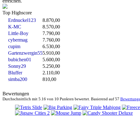
erreichen.
Top Highscore
Erdnuckel123
8.870,00
K-MC
8.570,00
Little-Boy
7.790,00
cybermag
7.760,00
cupim
6.530,00
Gartenzwergin55
5.910,00
bubichen01
5.600,00
Sonny29
5.250,00
Bluffer
2.110,00
simba200
810,00
Bewertungen
Durchschnittlich mit
5.16 von
10 Punkten bewertet. Basierend auf
57
Bewertung