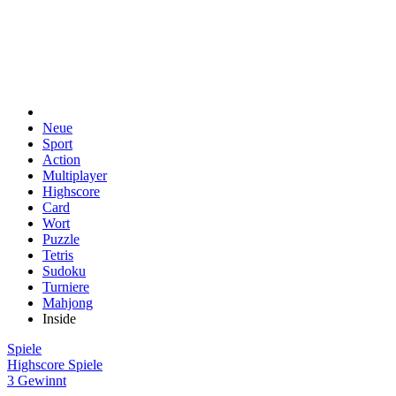
Neue
Sport
Action
Multiplayer
Highscore
Card
Wort
Puzzle
Tetris
Sudoku
Turniere
Mahjong
Inside
Spiele
Highscore Spiele
3 Gewinnt