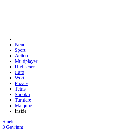
Neue
Sport
Action
Multiplayer
Highscore
Card
Wort
Puzzle
Tetris
Sudoku
Turniere
Mahjong
Inside
Spiele
3 Gewinnt