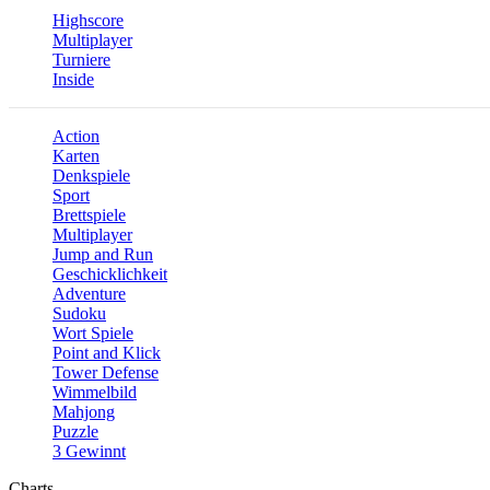
Highscore
Multiplayer
Turniere
Inside
Action
Karten
Denkspiele
Sport
Brettspiele
Multiplayer
Jump and Run
Geschicklichkeit
Adventure
Sudoku
Wort Spiele
Point and Klick
Tower Defense
Wimmelbild
Mahjong
Puzzle
3 Gewinnt
Charts