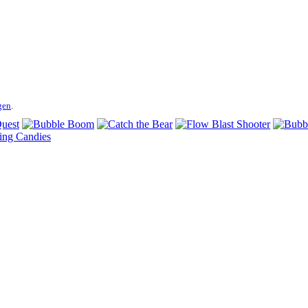
gen
.