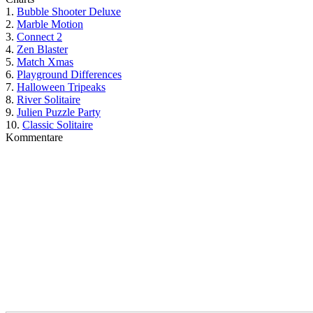
1.
Bubble Shooter Deluxe
2.
Marble Motion
3.
Connect 2
4.
Zen Blaster
5.
Match Xmas
6.
Playground Differences
7.
Halloween Tripeaks
8.
River Solitaire
9.
Julien Puzzle Party
10.
Classic Solitaire
Kommentare