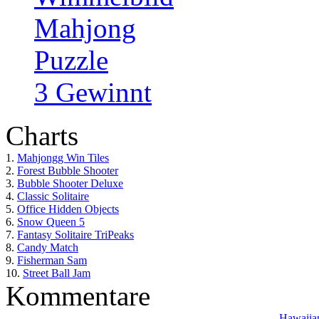
Mahjong
Puzzle
3 Gewinnt
Charts
1.
Mahjongg Win Tiles
2.
Forest Bubble Shooter
3.
Bubble Shooter Deluxe
4.
Classic Solitaire
5.
Office Hidden Objects
6.
Snow Queen 5
7.
Fantasy Solitaire TriPeaks
8.
Candy Match
9.
Fisherman Sam
10.
Street Ball Jam
Kommentare
Hawaiian