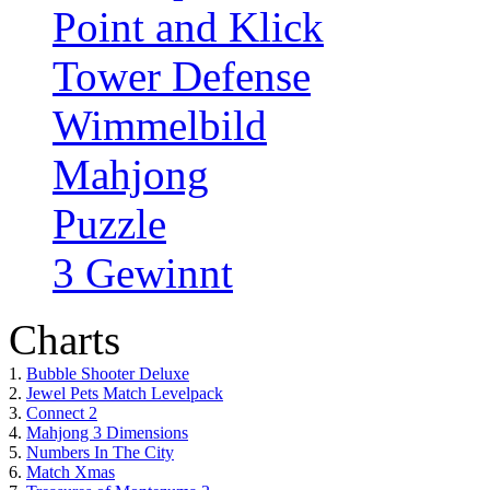
Point and Klick
Tower Defense
Wimmelbild
Mahjong
Puzzle
3 Gewinnt
Charts
1.
Bubble Shooter Deluxe
2.
Jewel Pets Match Levelpack
3.
Connect 2
4.
Mahjong 3 Dimensions
5.
Numbers In The City
6.
Match Xmas