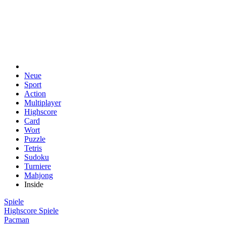
Neue
Sport
Action
Multiplayer
Highscore
Card
Wort
Puzzle
Tetris
Sudoku
Turniere
Mahjong
Inside
Spiele
Highscore Spiele
Pacman