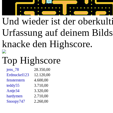
Und wieder ist der oberkult
Urfassung auf deinem Bilds
knacke den Highscore.
Top Highscore
jens_78
28.350,00
Erdnuckel123
12.120,00
fensterstern
4.600,00
teddy55
3.710,00
Antje34
3.320,00
hardymen
2.710,00
Snoopy747
2.260,00