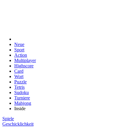
Neue
Sport
Action
Multiplayer
Highscore
Card
Wort
Puzzle
Tetris
Sudoku
Turniere
Mahjong
Inside
Spiele
Geschicklichkeit