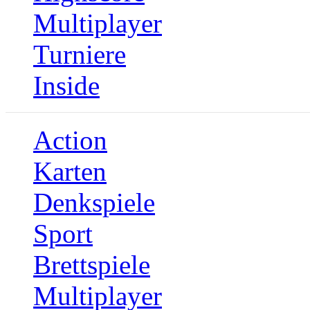
Multiplayer
Turniere
Inside
Action
Karten
Denkspiele
Sport
Brettspiele
Multiplayer