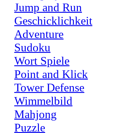
Jump and Run
Geschicklichkeit
Adventure
Sudoku
Wort Spiele
Point and Klick
Tower Defense
Wimmelbild
Mahjong
Puzzle