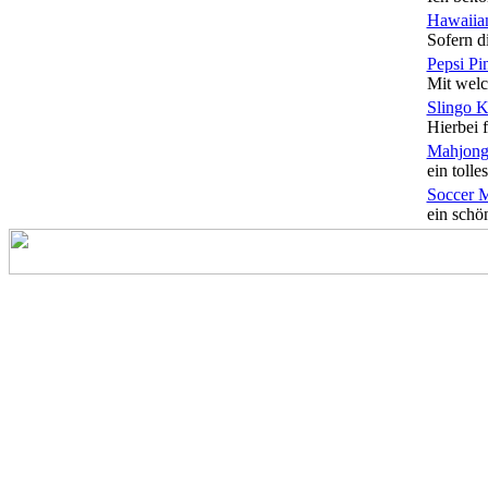
Hawaiian
Sofern di
Pepsi Pi
Mit welc
Slingo 
Hierbei f
Mahjong
ein tolles
Soccer 
ein schön