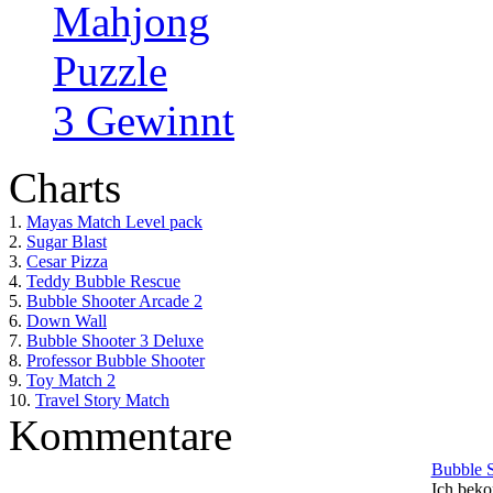
Mahjong
Puzzle
3 Gewinnt
Charts
1.
Mayas Match Level pack
2.
Sugar Blast
3.
Cesar Pizza
4.
Teddy Bubble Rescue
5.
Bubble Shooter Arcade 2
6.
Down Wall
7.
Bubble Shooter 3 Deluxe
8.
Professor Bubble Shooter
9.
Toy Match 2
10.
Travel Story Match
Kommentare
Bubble 
Ich beko