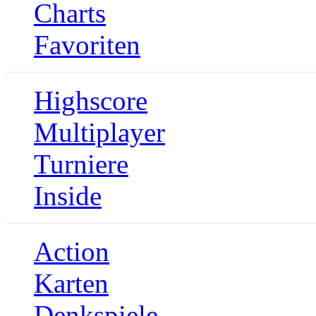
Charts
Favoriten
Highscore
Multiplayer
Turniere
Inside
Action
Karten
Denkspiele