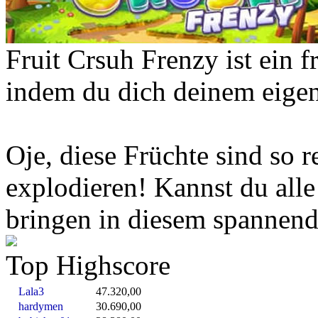
Fruit Crsuh Frenzy ist ein f
indem du dich deinem eigen
Oje, diese Früchte sind so r
explodieren! Kannst du all
bringen in diesem spannen
Top Highscore
Lala3
47.320,00
hardymen
30.690,00