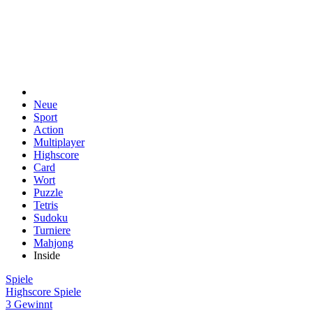
Neue
Sport
Action
Multiplayer
Highscore
Card
Wort
Puzzle
Tetris
Sudoku
Turniere
Mahjong
Inside
Spiele
Highscore Spiele
3 Gewinnt