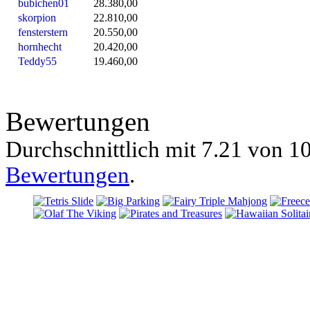
bubichen01
28.380,00
skorpion
22.810,00
fensterstern
20.550,00
hornhecht
20.420,00
Teddy55
19.460,00
Bewertungen
Durchschnittlich mit
7.21 von
10
Bewertungen
.