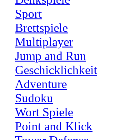
Sport
Brettspiele
Multiplayer
Jump and Run
Geschicklichkeit
Adventure
Sudoku
Wort Spiele
Point and Klick