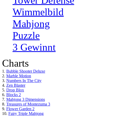
Tower Defense
Wimmelbild
Mahjong
Puzzle
3 Gewinnt
Charts
1.
Bubble Shooter Deluxe
2.
Marble Motion
3.
Numbers In The City
4.
Zen Blaster
5.
Drop Blox
6.
Blocks 2
7.
Mahjong 3 Dimensions
8.
Treasures of Montezuma 3
9.
Flower Garden 2
10.
Fairy Triple Mahjong