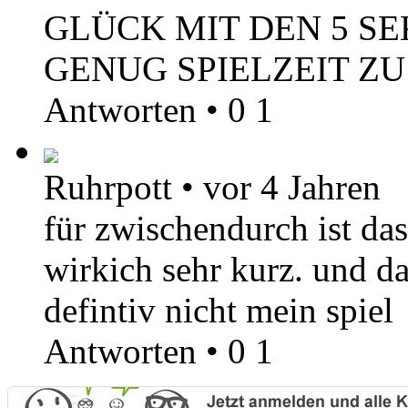
GLÜCK MIT DEN 5 S
GENUG SPIELZEIT ZU
Antworten
•
0
1
Ruhrpott
•
vor 4 Jahren
für zwischendurch ist das 
wirkich sehr kurz. und d
defintiv nicht mein spiel
Antworten
•
0
1