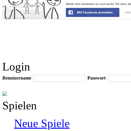
Login
Benutzername
Passwort
Spielen
Neue Spiele