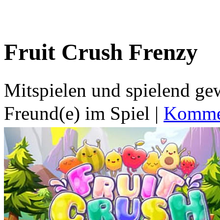
Fruit Crush Frenzy
Mitspielen und spielend g
Freund(e) im Spiel
|
Kommen