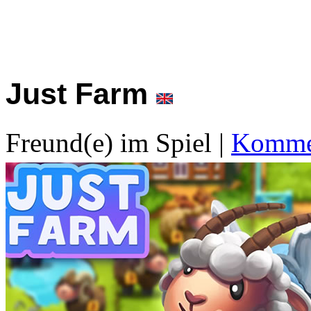
Just Farm
Freund(e) im Spiel
|
Kommen