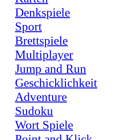
Denkspiele
Sport
Brettspiele
Multiplayer
Jump and Run
Geschicklichkeit
Adventure
Sudoku
Wort Spiele
Point and Klick