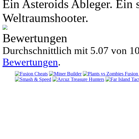
Ein Asteroids Ableger. Ein
Weltraumshooter.
Bewertungen
Durchschnittlich mit
5.07 von
10
Bewertungen
.