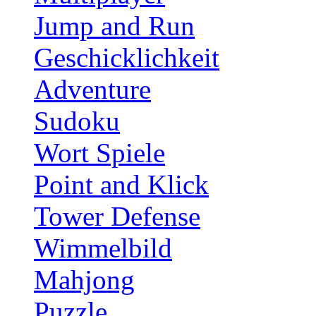
Jump and Run
Geschicklichkeit
Adventure
Sudoku
Wort Spiele
Point and Klick
Tower Defense
Wimmelbild
Mahjong
Puzzle