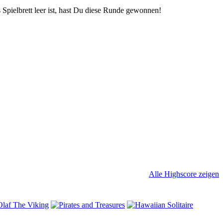
 Spielbrett leer ist, hast Du diese Runde gewonnen!
Alle Highscore zeigen