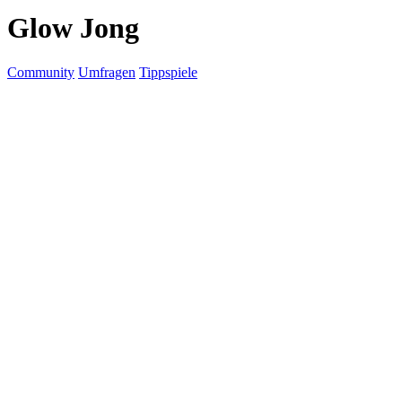
Glow Jong
Community
Umfragen
Tippspiele