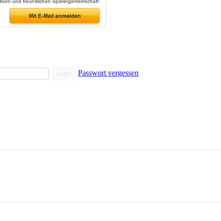
Passwort vergessen
Login