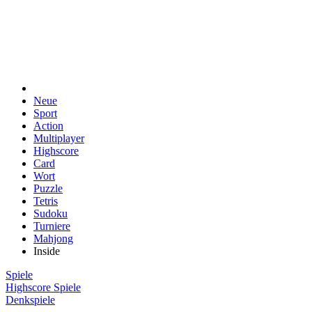
Neue
Sport
Action
Multiplayer
Highscore
Card
Wort
Puzzle
Tetris
Sudoku
Turniere
Mahjong
Inside
Spiele
Highscore Spiele
Denkspiele