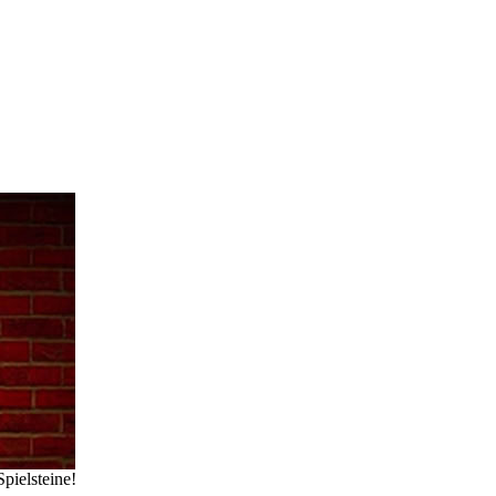
pielsteine!