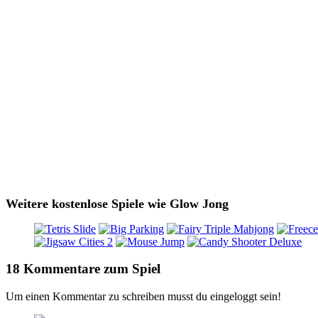
Weitere kostenlose Spiele wie Glow Jong
18 Kommentare zum Spiel
Um einen Kommentar zu schreiben musst du eingeloggt sein!