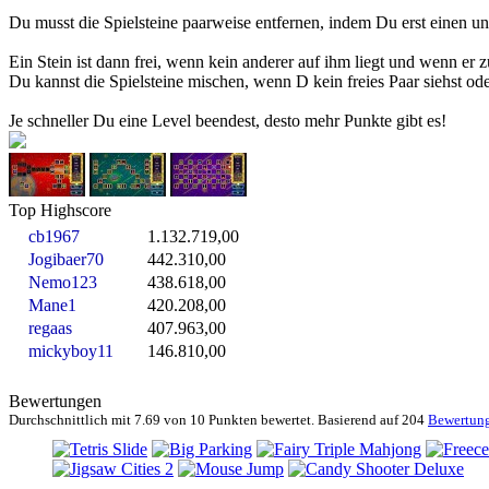
Du musst die Spielsteine paarweise entfernen, indem Du erst einen un
Ein Stein ist dann frei, wenn kein anderer auf ihm liegt und wenn er zum
Du kannst die Spielsteine mischen, wenn D kein freies Paar siehst ode
Je schneller Du eine Level beendest, desto mehr Punkte gibt es!
Top Highscore
cb1967
1.132.719,00
Jogibaer70
442.310,00
Nemo123
438.618,00
Mane1
420.208,00
regaas
407.963,00
mickyboy11
146.810,00
Bewertungen
Durchschnittlich mit
7.69 von
10 Punkten bewertet. Basierend auf
204
Bewertun