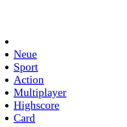
Neue
Sport
Action
Multiplayer
Highscore
Card