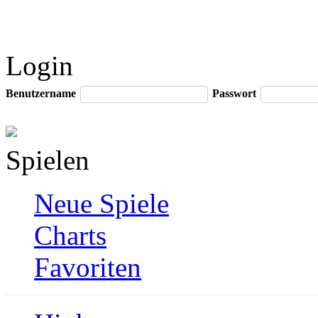
Login
Benutzername
Passwort
Spielen
Neue Spiele
Charts
Favoriten