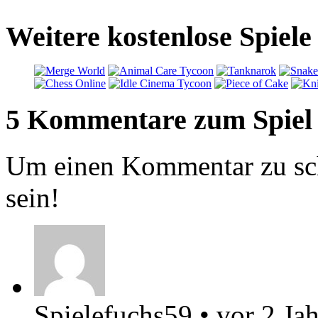
Weitere kostenlose Spiel
5 Kommentare zum Spiel
Um einen Kommentar zu sch
sein!
Spielefuchs59
•
vor 2 Ja