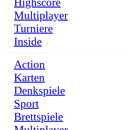
Highscore
Multiplayer
Turniere
Inside
Action
Karten
Denkspiele
Sport
Brettspiele
Multiplayer