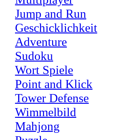
Jump and Run
Geschicklichkeit
Adventure
Sudoku
Wort Spiele
Point and Klick
Tower Defense
Wimmelbild
Mahjong