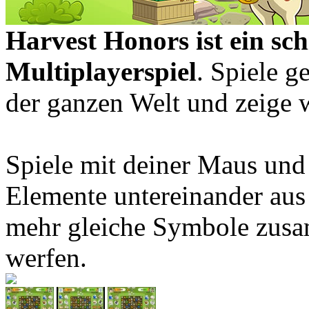
Harvest Honors ist ein sc
Multiplayerspiel
. Spiele g
der ganzen Welt und zeige w
Spiele mit deiner Maus und
Elemente untereinander aus
mehr gleiche Symbole zusa
werfen.