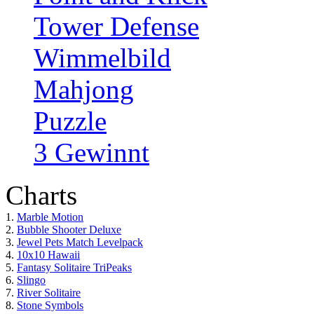
Tower Defense
Wimmelbild
Mahjong
Puzzle
3 Gewinnt
Charts
1.
Marble Motion
2.
Bubble Shooter Deluxe
3.
Jewel Pets Match Levelpack
4.
10x10 Hawaii
5.
Fantasy Solitaire TriPeaks
6.
Slingo
7.
River Solitaire
8.
Stone Symbols