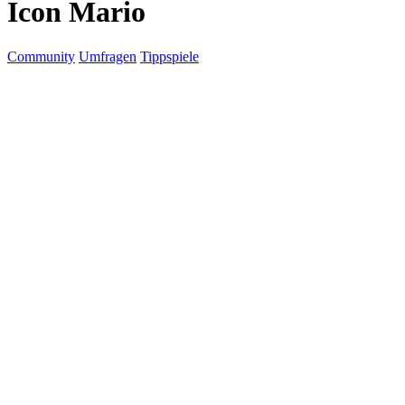
Icon Mario
Community
Umfragen
Tippspiele