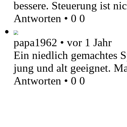
bessere. Steuerung ist ni
Antworten
•
0
0
papa1962
•
vor 1 Jahr
Ein niedlich gemachtes Sp
jung und alt geeignet. M
Antworten
•
0
0