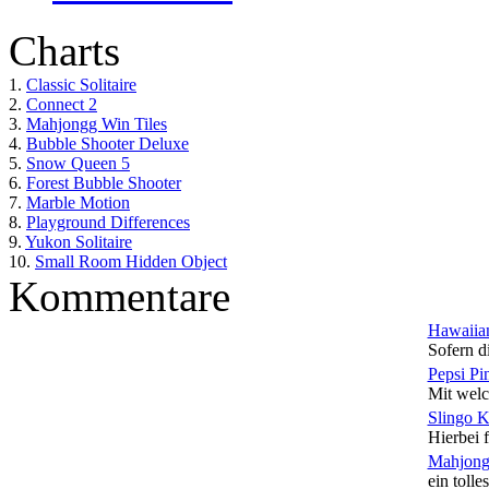
Charts
1.
Classic Solitaire
2.
Connect 2
3.
Mahjongg Win Tiles
4.
Bubble Shooter Deluxe
5.
Snow Queen 5
6.
Forest Bubble Shooter
7.
Marble Motion
8.
Playground Differences
9.
Yukon Solitaire
10.
Small Room Hidden Object
Kommentare
Hawaiian
Sofern di
Pepsi Pi
Mit welc
Slingo 
Hierbei f
Mahjong
ein tolles